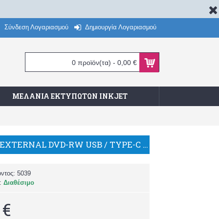
Σύνδεση Λογαριασμού
Δημιουργία Λογαριασμού
0 προϊόν(τα) - 0,00 €
ΜΕΛΆΝΙΑ ΕΚΤΥΠΩΤΏΝ INKJET
ANDOWL EXTERNAL DVD-RW USB / TYPE-C Q-GF300
όντος:
5039
α:
Διαθέσιμο
 €