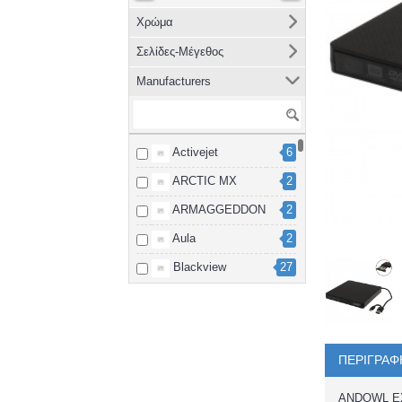
Χρώμα
Σελίδες-Μέγεθος
Manufacturers
Activejet
6
ARCTIC MX
2
ARMAGGEDDON
2
Aula
2
Blackview
27
Brother
8
cablexpert
2
Canon
15
ΠΕΡΙΓΡΑΦ
Dahua
3
ANDOWL EX