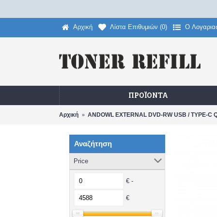
Αρχική
Λίστα Επιθυμιών (
0
)
O Λογαρια
ΠΡΟΪΌΝΤΑ
Αρχική
ANDOWL EXTERNAL DVD-RW USB / TYPE-C Q
Αναζήτηση
Price
€ -
€