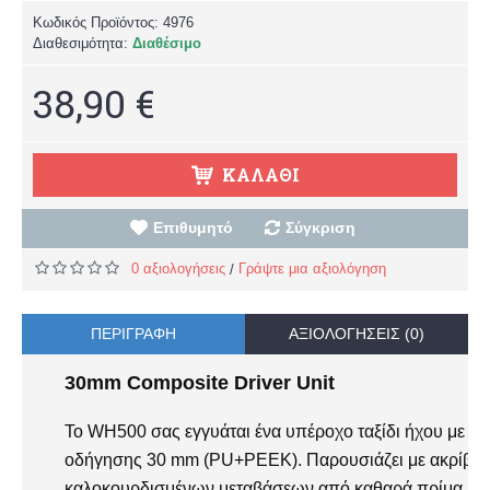
Κωδικός Προϊόντος:
4976
Διαθεσιμότητα:
Διαθέσιμο
38,90 €
ΚΑΛΆΘΙ
Επιθυμητό
Σύγκριση
0 αξιολογήσεις
Γράψτε μια αξιολόγηση
/
ΠΕΡΙΓΡΑΦΉ
ΑΞΙΟΛΟΓΉΣΕΙΣ (0)
30mm Composite Driver Unit
Το WH500 σας εγγυάται ένα υπέροχο ταξίδι ήχου με τ
οδήγησης 30 mm (PU+PEEK). Παρουσιάζει με ακρίβεια 
καλοκουρδισμένων μεταβάσεων από καθαρά πρίμα και