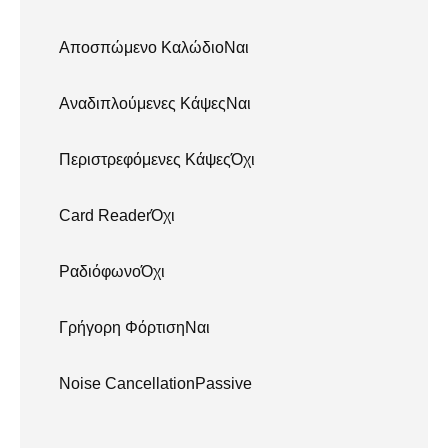
Αποσπώμενο ΚαλώδιοΝαι
Αναδιπλούμενες ΚάψεςΝαι
Περιστρεφόμενες ΚάψεςΌχι
Card ReaderΌχι
ΡαδιόφωνοΌχι
Γρήγορη ΦόρτισηΝαι
Noise CancellationPassive