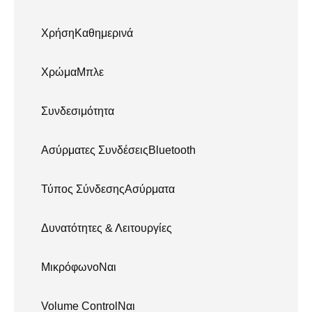
ΧρήσηΚαθημερινά
ΧρώμαΜπλε
Συνδεσιμότητα
Ασύρματες ΣυνδέσειςBluetooth
Τύπος ΣύνδεσηςΑσύρματα
Δυνατότητες & Λειτουργίες
ΜικρόφωνοΝαι
Volume ControlΝαι