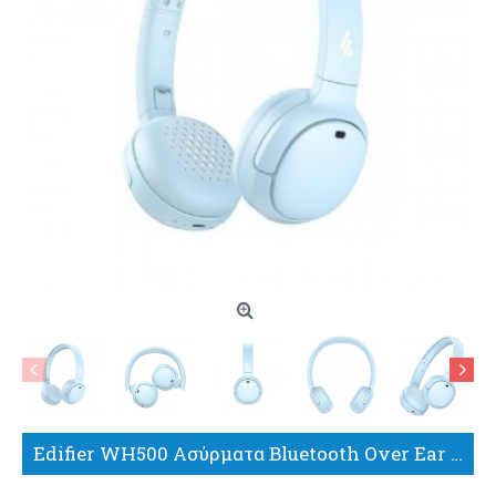
Edifier WH500 Ασύρματα Bluetooth Over Ear Ακουστικά με 40 ώρες Λειτουργίας και Quick Charge Μπλε