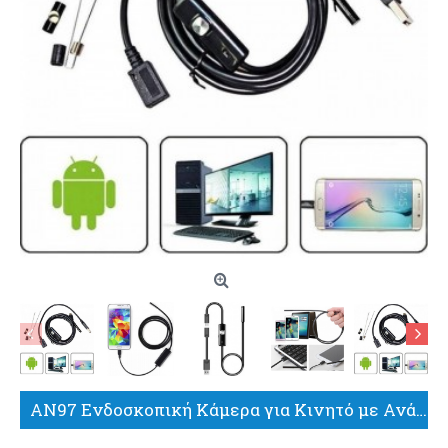
AN97 Ενδοσκοπική Κάμερα για Κινητό με Ανάλυση 640x480 pixels και Καλώδιο 2m