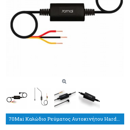
70Mai Καλώδιο Ρεύματος Αυτοκινήτου Hardware Kit