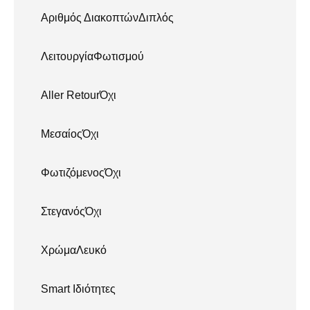
Αριθμός ΔιακοπτώνΔιπλός
ΛειτουργίαΦωτισμού
Aller RetourΌχι
ΜεσαίοςΌχι
ΦωτιζόμενοςΌχι
ΣτεγανόςΌχι
ΧρώμαΛευκό
Smart Ιδιότητες