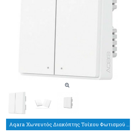
Aqara Χωνευτός Διακόπτης Τοίχου Φωτισμού Διπλός με Πλαίσιο Λευκός