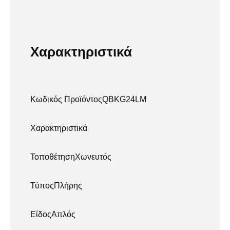
Χαρακτηριστικά
Κωδικός ΠροϊόντοςQBKG24LM
Χαρακτηριστικά
ΤοποθέτησηΧωνευτός
ΤύποςΠλήρης
ΕίδοςΑπλός