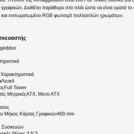
 γραφικών. Διαθέτει παράθυρο στο πλάι ώστε να είναι ορατό το 
 και ενσωματωμένο RGB φωτισμό πολλαπλών χρωμάτων.
σκευαστής
geddon
τηριστικά
 Χαρακτηριστικά
αΛευκό
οςFull Tower
τές ΜητρικέςATX, Micro ATX
σεις
το Μήκος Κάρτας Γραφικών400 mm
ς Συσκευών
ικές Θύρες 3.5''2