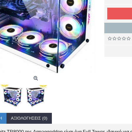
Ή
ΑΞΙΟΛΟΓΉΣΕΙΣ (0)
itz TR8000 της Armaggeddon είναι ένα Full Tower, ιδανικό για