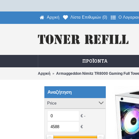
Αρχική
Λίστα Επιθυμιών (
0
)
O Λογαρια
ΠΡΟΪΌΝΤΑ
Αρχική
Armaggeddon Nimitz TR8000 Gaming Full Towe
Αναζήτηση
Price
€ -
€