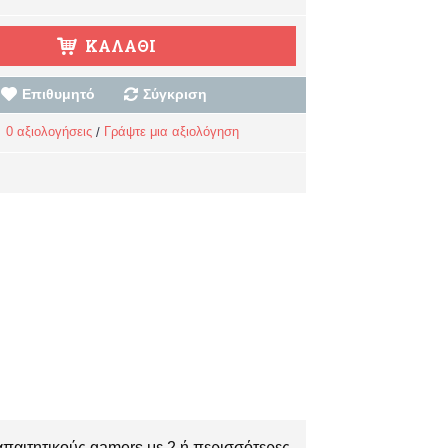
ΚΑΛΆΘΙ
Επιθυμητό
Σύγκριση
0 αξιολογήσεις
Γράψτε μια αξιολόγηση
/
 απαιτητικούς gamers με 2 ή περισσότερες