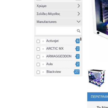
Χρώμα
Σελίδες-Μέγεθος
Manufacturers
Activejet
6
ARCTIC MX
2
ARMAGGEDDON
2
Aula
2
Blackview
27
Brother
8
cablexpert
2
Canon
15
ΠΕΡΙΓΡΑΦ
Dahua
3
Το Nim