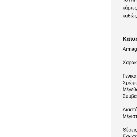
DELL
1
κάρτες
Edifier
36
καθώς
HP
23
Intellinet
20
Κατα
iPhone
2
Armag
iXchange
8
JBL
3
Χαρακ
KONICA
21
Γενικά
MINOLTA
Χρώμ
LogiLink
1
Μέγεθ
Συμβα
Moxom
88
OEM
166
Διαστά
Μέγισ
Oppo
2
Panasonic
1
Θέσει
Pantum
2
Εσωτερ