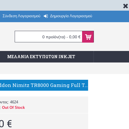
Σύνδεση Λογαριασμού
Δημιουργία Λογαριασμού
0 προϊόν(τα) - 0,00 €
ΜΕΛΆΝΙΑ ΕΚΤΥΠΩΤΏΝ INKJET
Armaggeddon Nimitz TR8000 Gaming Full Tower Κουτί Υπολογιστή με Πλαϊνό Παράθυρο και RGB Φωτισμό Λευκό
όντος:
4624
α:
Out Of Stock
0 €