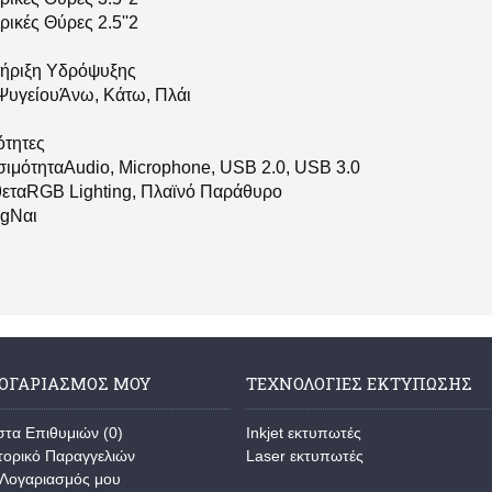
ικές Θύρες 2.5''2
ήριξη Υδρόψυξης
ΨυγείουΆνω, Κάτω, Πλάι
ότητες
ιμότηταAudio, Microphone, USB 2.0, USB 3.0
εταRGB Lighting, Πλαϊνό Παράθυρο
gΝαι
ΛΟΓΑΡΙΑΣΜΌΣ ΜΟΥ
ΤΕΧΝΟΛΟΓΊΕΣ ΕΚΤΎΠΩΣΗΣ
στα Επιθυμιών (
0
)
Inkjet εκτυπωτές
τορικό Παραγγελιών
Laser εκτυπωτές
Λογαριασμός μου