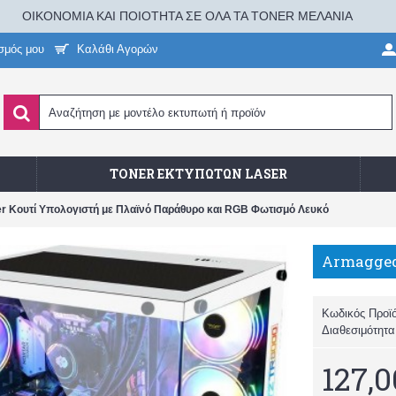
ΟΙΚΟΝΟΜΙΑ ΚΑΙ ΠΟΙΟΤΗΤΑ ΣΕ ΟΛΑ ΤΑ TONER ΜΕΛΑΝΙΑ
σμός μου
Καλάθι Αγορών
TONER ΕΚΤΥΠΩΤΏΝ LASER
r Κουτί Υπολογιστή με Πλαϊνό Παράθυρο και RGB Φωτισμό Λευκό
Κωδικός Προϊ
Διαθεσιμότητ
127,0