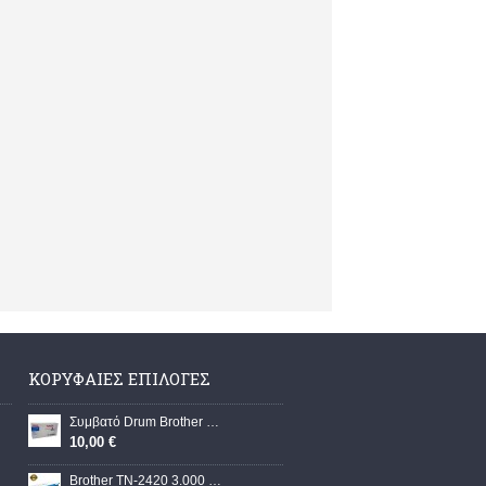
ΚΟΡΥΦΑΊΕΣ ΕΠΙΛΟΓΈΣ
Συμβατό Drum Brother DR-2000/DR-350/DR-2025/DR-2050/WW
10,00 €
Brother TN-2420 3.000 σελ. HL-L2310D/L2350DN/L2370DN/L2375DW, DCP-L2510D/L2530DW, MFC-L2710DN/L2730DW/L2750DW ΣΥΜΒΑΤΟ TONER/G+G