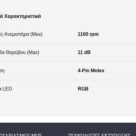
κά Χαρακτηριστικά
ς Ανεμιστήρα (Max)
1100 rpm
δα Θορύβου (Max)
11 dB
ση
4-Pin Molex
α LED
RGB
ΛΟΓΑΡΙΑΣΜΌΣ ΜΟΥ
ΤΕΧΝΟΛΟΓΊΕΣ ΕΚΤΎΠΩΣΗΣ