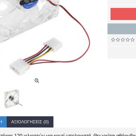
Ή
ΑΞΙΟΛΟΓΉΣΕΙΣ (0)
τήρας 120 χιλιοστών για κουτί υπολογιστή. Θεωρείται αθόρυβο