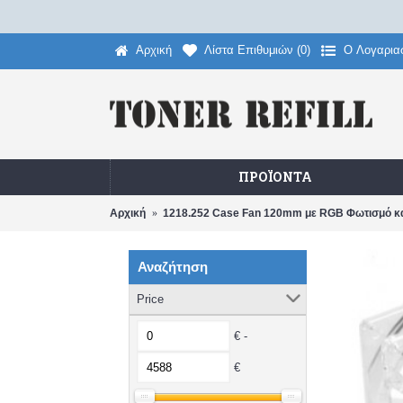
Αρχική
Λίστα Επιθυμιών (
0
)
O Λογαρια
ΠΡΟΪΌΝΤΑ
Αρχική
1218.252 Case Fan 120mm με RGB Φωτισμό κα
Αναζήτηση
Price
€ -
€