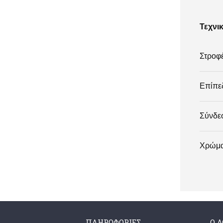
RICOH
5
Τεχνι
Samsung
22
Seagate
3
Στροφέ
SMAVCO
1
SQUARE ENIX
1
Επίπε
Techly
329
Tomtop
1
Σύνδε
Toshiba
2
Vivid
37
Χρώμ
Western Digital
2
Xiaomi
4
OEM
175
OEM
200
ΠΛΗΡΟΦΟΡΊΕΣ
Ο 
OEM
39