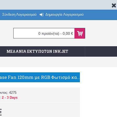
Σύνδεση Λογαριασμού
Δημιουργία Λογαριασμού
0 προϊόν(τα) - 0,00 €
ΜΕΛΆΝΙΑ ΕΚΤΥΠΩΤΏΝ INKJET
1218.252 Case Fan 120mm με RGB Φωτισμό και Σύνδεση 4-Pin Molex Λευκό
όντος:
4275
α:
2 - 3 Days
€