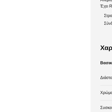
DELL
1
Έχει R
Edifier
36
Στρο
HP
23
Σύνδ
Intellinet
20
iPhone
2
iXchange
8
Χαρ
JBL
3
KONICA
21
Βασικ
MINOLTA
LogiLink
1
Διάστ
Moxom
88
OEM
166
Χρώμ
Oppo
2
Panasonic
1
Συσκε
Pantum
2