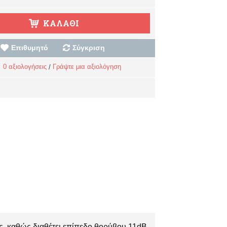
ΚΑΛΆΘΙ
Επιθυμητό
Σύγκριση
0 αξιολογήσεις
Γράψτε μια αξιολόγηση
/
ς, καθώς διαθέτει επίπεδο θορύβου 11dB.