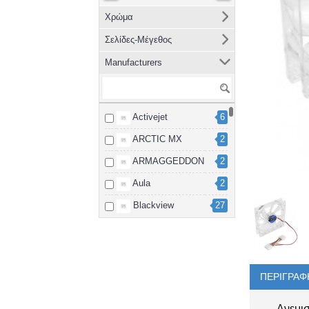
Χρώμα
Σελίδες-Μέγεθος
Manufacturers
Activejet
6
ARCTIC MX
2
ARMAGGEDDON
2
Aula
2
Blackview
27
Brother
8
cablexpert
2
Canon
15
ΠΕΡΙΓΡΑΦ
Dahua
3
Ανεμισ