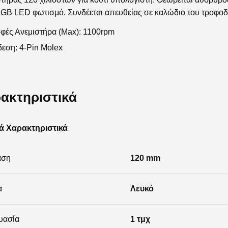
GB LED φωτισμό. Συνδέεται απευθείας σε καλώδιο του τροφοδο
φές Ανεμιστήρα (Max): 1100rpm
εση: 4-Pin Molex
ακτηριστικά
ά Χαρακτηριστικά
αση
120 mm
α
Λευκό
υασία
1 τμχ