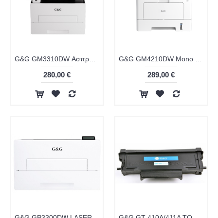
G&G GM3310DW Ασπρόμαυρος Εκτυπωτής Laser με WiFi και Mobile Print
G&G GM4210DW Mono Laser Multifunction Printer
280,00 €
289,00 €
G&G GP3300DW LASER PRINTER
G&G GT-410A/411A TONER 3000 σελ