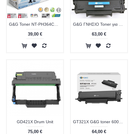
G&G Toner NT-PH364CW for HP LaserJet P4015 P4515 CC364A
G&G ΓΝΗΣΙΟ Toner για Laser Εκτυπωτή GT410X 6000 Σελίδων
39,00 €
63,00 €
GD421X Drum Unit
GT321X G&G toner 6000 pages
75,00 €
64,00 €